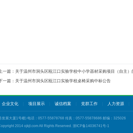
上一篇：
关于温州市洞头区瓯江口实验学校中小学器材采购项目（自主）
下一篇：
关于温州市洞头区瓯江口实验学校桌椅采购中标公告
企业文化
|
项目展示
|
诚信档案
|
党群工作
|
人力资源
|
号楼) 电话：0577-55878768 传真：0577-55878686 邮编：325026
right 2014 ojkjt.com All Rights Reserved.
浙ICP备14036741号-1