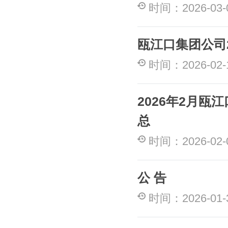
时间：2026-03-
瓯江口集团公司2
时间：2026-02-
2026年2月
总
时间：2026-02-
公 告
时间：2026-01-