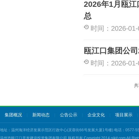
2026年1月
总
时间：2026-01-
瓯江口集团公司2
时间：2026-01-
共
集团概况
|
新闻动态
|
公告公示
|
企业文化
|
项目展示
|
地址：温州海洋经济发展示范区行政中心(灵蓉街66号发展大厦1号楼) 电话：0577-5587876
温州市瓯江口开发建设投资集团有限公司
版权所有 Copyright 2014 ojkjt.com All Righ