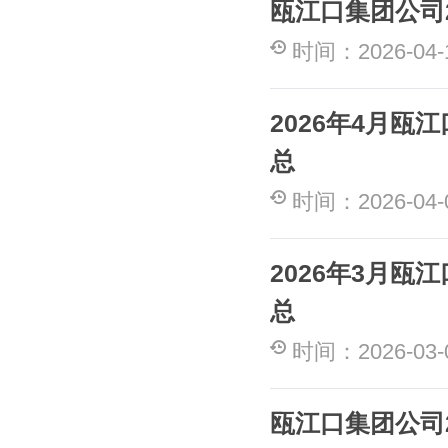
瓯江口集团公司2
时间：2026-04-
2026年4月
总
时间：2026-04-
2026年3月
总
时间：2026-03-
瓯江口集团公司2