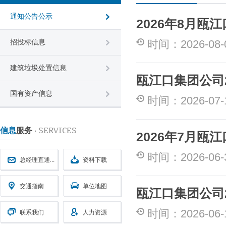
通知公告公示
2026年8月
招投标信息
时间：2026-08-
建筑垃圾处置信息
瓯江口集团公司2
国有资产信息
时间：2026-07-
SERVICES
信息
服务
・
2026年7月
时间：2026-06-
总经理直通...
资料下载
交通指南
单位地图
瓯江口集团公司2
时间：2026-06-
联系我们
人力资源