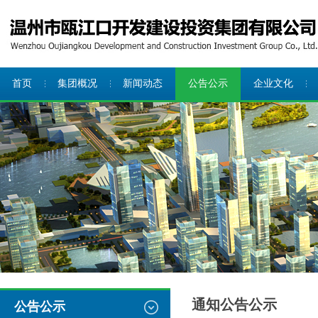
首页
集团概况
新闻动态
公告公示
企业文化
通知公告公示
公告公示