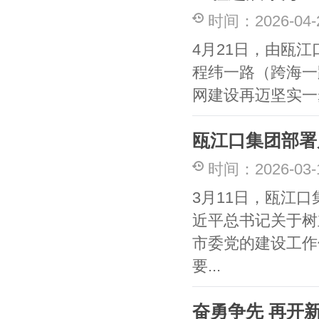
时间：2026-04-
4月21日，由瓯
程纬一路（跨海一
网建设再迈坚实一
瓯江口集团部署
时间：2026-03-
3月11日，瓯江
近平总书记关于树
市委党的建设工作
要...
奋勇争先 再开