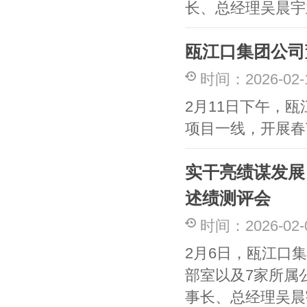
长、总经理吴晨宇
瓯江口集团公司
时间：2026-02-
2月11日下午，
项目一线，开展春
实干亮绩谋发展
述绩测评会
时间：2026-02-
2月6日，瓯江口
部室以及7家所属
事长、总经理吴晨