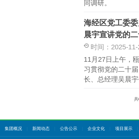
同调研。
海经区党工委委
晨宇宣讲党的二十
时间：2025-11-
11月27日上午
习贯彻党的二十届
长、总经理吴晨宇
共
集团概况
|
新闻动态
|
公告公示
|
企业文化
|
项目展示
|