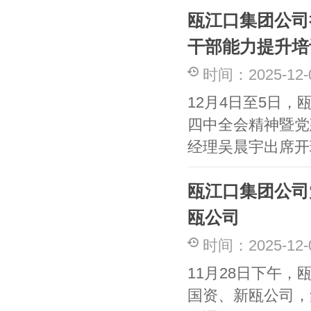
瓯江口集团公司
干部能力提升培
时间：2025-12-
12月4日至5日
四中全会精神暨党
经理吴晨宇出席开
瓯江口集团公司
瓯公司
时间：2025-12-
11月28日下午
国资、新瓯公司，